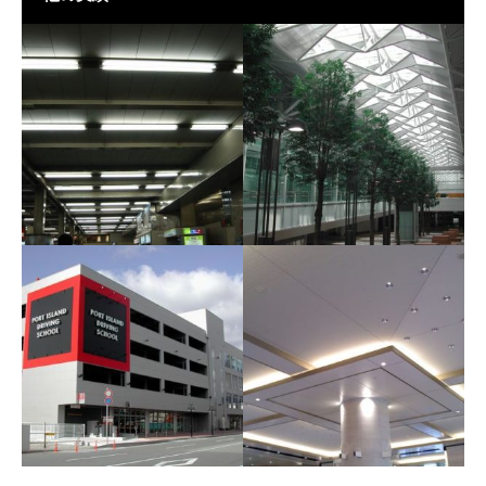
阪急電鉄梅田駅３階ホー
中部国際空港旅客ターミ
ム改修
ナル